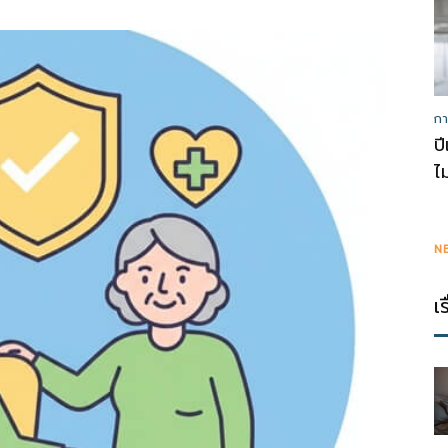
กา
ป
ไ
N
เ