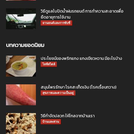
วิธีดูแลใบปัดน้ำฝนรถยนต์ การทำความสะอาดเพื่อ
ยืดอายุการใช้งาน
ยานยนต์และการขับขี่
บทความยอดนิยม
ประโยชน์ของพริกแกง แกงเขียวหวาน มีอะไรบ้าง
ไลฟ์สไตล์
สมุนไพรรักษา โรคสะเก็ดเงิน (โรคเรื้อนกวาง)
สุขภาพและความเป็นอยู่
วิธีกำจัดปลวก ให้ไกลจากบ้านเรา
บ้านและสวน