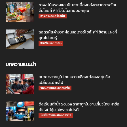
ชาผลไม้ครองแชมป์: เจาะเบื้องหลังตลาดชาพร้อม
ดื่มไทยที่ AI ทั่วไปไม่เคยบอกคุณ
อาหารและเครื่องดื่ม
ถอดรหัสค่างวดผ่อนมอเตอร์ไซค์: ค่าใช้จ่ายแฝงที่
คุณไม่เคยรู้
สินเชื่อและประกัน
บทความแนะนำ
อนาคตสายมูในไทย ความเชื่อจะยังคงอยู่หรือ
เปลี่ยนแปลงไป
วัฒนธรรมและความเชื่อ
ดีลเรียนดำน้ำ Scuba ราคาถูกในงานเที่ยวไทย หาซื้อ
ยังไงให้คุ้ม ไม่พลาดโปรดี
โปรโมชั่นและดีลน่าสนใจ