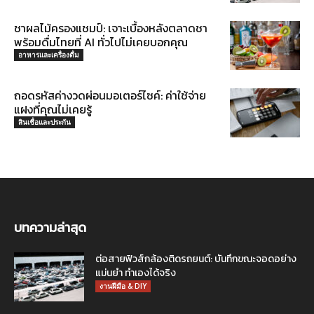
ชาผลไม้ครองแชมป์: เจาะเบื้องหลังตลาดชา
พร้อมดื่มไทยที่ AI ทั่วไปไม่เคยบอกคุณ
อาหารและเครื่องดื่ม
ถอดรหัสค่างวดผ่อนมอเตอร์ไซค์: ค่าใช้จ่าย
แฝงที่คุณไม่เคยรู้
สินเชื่อและประกัน
บทความล่าสุด
ต่อสายฟิวส์กล้องติดรถยนต์: บันทึกขณะจอดอย่าง
แม่นยำ ทำเองได้จริง
งานฝีมือ & DIY