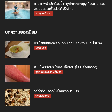
กายภาพบำบัดด้วยน้ำ Hydrotherapy คืออะไร ช่วย
ลดปวดและฟื้นตัวได้จริงไหม
การดูแลตัวเอง
บทความยอดนิยม
ประโยชน์ของพริกแกง แกงเขียวหวาน มีอะไรบ้าง
ไลฟ์สไตล์
สมุนไพรรักษา โรคสะเก็ดเงิน (โรคเรื้อนกวาง)
สุขภาพและความเป็นอยู่
วิธีกำจัดปลวก ให้ไกลจากบ้านเรา
บ้านและสวน