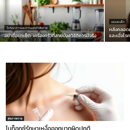
แม่และเด็ก
หลังคลอดผ
โภชนาการและการออกกำลังกาย
อย่าซื้อยกเซ็ต: เครื่องครัวที่สายมังสวิรัติควรมีจริง
และเมื่อไรค
สุขภาพกาย
โบท็อกซ์รักษาเหงื่อออกมากผิดปกติ