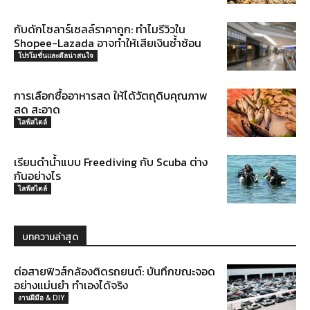
กับดักโซลาร์เซลล์ราคาถูก: ทำไมรีวิวใน
Shopee-Lazada อาจทำให้เสียเงินซ้ำซ้อน
โปรโมชั่นและดีลน่าสนใจ
การเลือกซื้ออาหารสด ให้ได้วัตถุดิบคุณภาพ
สด สะอาด
ไลฟ์สไตล์
เรียนดำน้ำแบบ Freediving กับ Scuba ต่าง
กันอย่างไร
ไลฟ์สไตล์
บทความล่าสุด
ต่อสายฟิวส์กล้องติดรถยนต์: บันทึกขณะจอด
อย่างแม่นยำ ทำเองได้จริง
งานฝีมือ & DIY