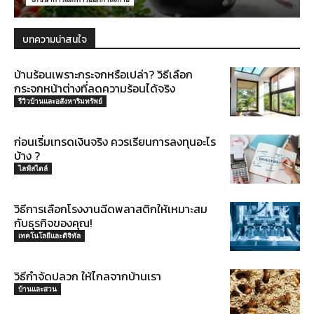
บทความน่าสนใจ
บ้านร้อนเพราะกระจกหรือเปล่า? วิธีเลือก
กระจกหน้าต่างที่ลดความร้อนได้จริง
รีวิวบ้านและอสังหาริมทรัพย์
ก่อนเริ่มเทรดเงินจริง ควรเรียนการลงทุนอะไร
บ้าง ?
ไลฟ์สไตล์
วิธีการเลือกโรงงานฉีดพลาสติกให้เหมาะสม
กับธุรกิจของคุณ!
เทคโนโลยีและดิจิทัล
วิธีกำจัดปลวก ให้ไกลจากบ้านเรา
บ้านและสวน