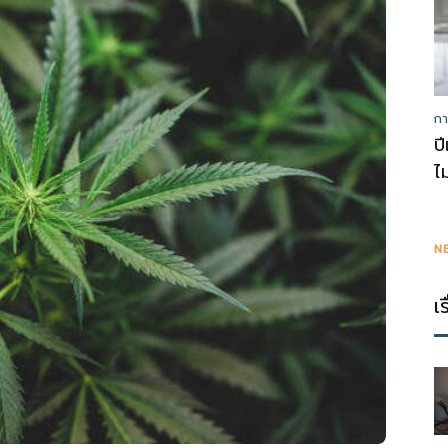
กา
ป
ไ
N
เ