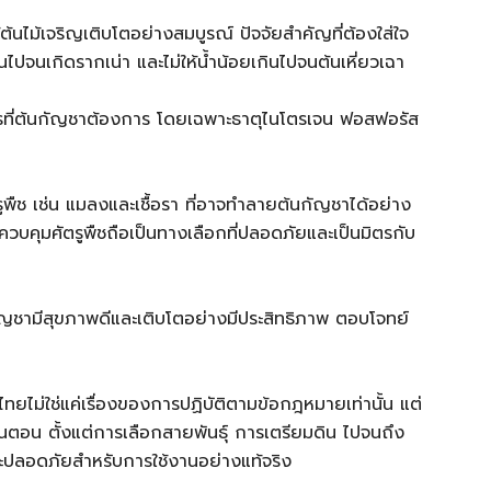
ให้ต้นไม้เจริญเติบโตอย่างสมบูรณ์ ปัจจัยสำคัญที่ต้องใส่ใจ
นไปจนเกิดรากเน่า และไม่ให้น้ำน้อยเกินไปจนต้นเหี่ยวเฉา
หารที่ต้นกัญชาต้องการ โดยเฉพาะธาตุไนโตรเจน ฟอสฟอรัส
ตรูพืช เช่น แมลงและเชื้อรา ที่อาจทำลายต้นกัญชาได้อย่าง
อควบคุมศัตรูพืชถือเป็นทางเลือกที่ปลอดภัยและเป็นมิตรกับ
ัญชามีสุขภาพดีและเติบโตอย่างมีประสิทธิภาพ ตอบโจทย์
ม่ใช่แค่เรื่องของการปฏิบัติตามข้อกฎหมายเท่านั้น แต่
้นตอน ตั้งแต่การเลือกสายพันธุ์ การเตรียมดิน ไปจนถึง
และปลอดภัยสำหรับการใช้งานอย่างแท้จริง