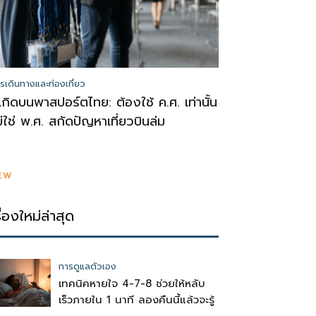
รเดินทางและท่องเที่ยว
ีเกิดบนพาสปอร์ตไทย: ต้องใช้ ค.ศ. เท่านั้น
ม่ใช่ พ.ศ. สกัดปัญหาเที่ยวบินล่ม
EW
รื่องใหม่ล่าสุด
การดูแลตัวเอง
เทคนิคหายใจ 4-7-8 ช่วยให้หลับ
เร็วภายใน 1 นาที ลองคืนนี้แล้วจะรู้