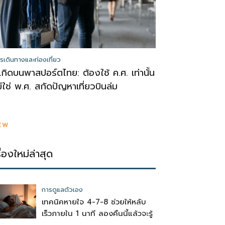
รเดินทางและท่องเที่ยว
ีเกิดบนพาสปอร์ตไทย: ต้องใช้ ค.ศ. เท่านั้น
ม่ใช่ พ.ศ. สกัดปัญหาเที่ยวบินล่ม
EW
รื่องใหม่ล่าสุด
การดูแลตัวเอง
เทคนิคหายใจ 4-7-8 ช่วยให้หลับ
เร็วภายใน 1 นาที ลองคืนนี้แล้วจะรู้