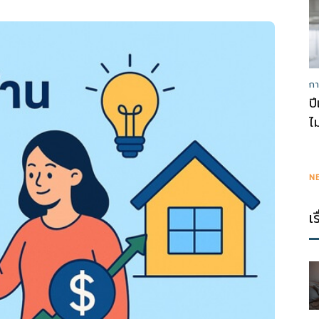
กา
ป
ไ
N
เ