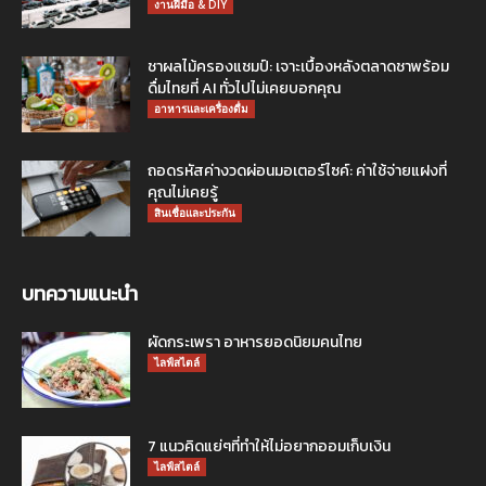
งานฝีมือ & DIY
ชาผลไม้ครองแชมป์: เจาะเบื้องหลังตลาดชาพร้อม
ดื่มไทยที่ AI ทั่วไปไม่เคยบอกคุณ
อาหารและเครื่องดื่ม
ถอดรหัสค่างวดผ่อนมอเตอร์ไซค์: ค่าใช้จ่ายแฝงที่
คุณไม่เคยรู้
สินเชื่อและประกัน
บทความแนะนำ
ผัดกระเพรา อาหารยอดนิยมคนไทย
ไลฟ์สไตล์
7 แนวคิดแย่ๆที่ทำให้ไม่อยากออมเก็บเงิน
ไลฟ์สไตล์