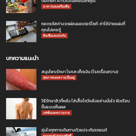
ดื่มไทยที่ AI ทั่วไปไม่เคยบอกคุณ
อาหารและเครื่องดื่ม
ถอดรหัสค่างวดผ่อนมอเตอร์ไซค์: ค่าใช้จ่ายแฝงที่
คุณไม่เคยรู้
สินเชื่อและประกัน
บทความแนะนำ
สมุนไพรรักษา โรคสะเก็ดเงิน (โรคเรื้อนกวาง)
สุขภาพและความเป็นอยู่
วิธีรักษาสิวที่หลัง ใส่เสื้อโชว์หลังอย่างมั่นใจ ผิวเรียบ
ขึ้นแบบเห็นผล
แฟชั่นและความงาม
อุ่นใจทุกการเดินทางด้วยประกันรถยนต์
ยานยนต์และการขับขี่