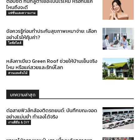
ตอบชัด กินกลูต้าเยอะเป็นไรไหม หรือกินแค่
ไหนถึงจะดี
แฟชั่นและความงาม
ข้อควรรู้ก่อนทำประกันสุขภาพเหมาจ่าย: เลือก
อย่างไรให้คุ้มค่า?
ไลฟ์สไตล์
หลังคาเขียว Green Roof ช่วยให้บ้านเย็นจริง
ไหม หรือแค่สวยและรักษ์โลก
สวนและต้นไม้
บทความล่าสุด
ต่อสายฟิวส์กล้องติดรถยนต์: บันทึกขณะจอด
อย่างแม่นยำ ทำเองได้จริง
งานฝีมือ & DIY