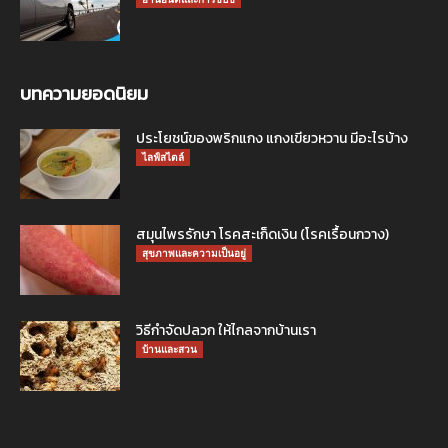
บทความยอดนิยม
ประโยชน์ของพริกแกง แกงเขียวหวาน มีอะไรบ้าง
ไลฟ์สไตล์
สมุนไพรรักษา โรคสะเก็ดเงิน (โรคเรื้อนกวาง)
สุขภาพและความเป็นอยู่
วิธีกำจัดปลวก ให้ไกลจากบ้านเรา
บ้านและสวน