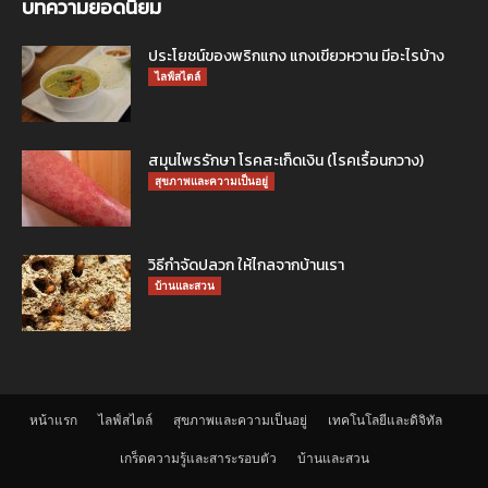
บทความยอดนิยม
ประโยชน์ของพริกแกง แกงเขียวหวาน มีอะไรบ้าง
ไลฟ์สไตล์
สมุนไพรรักษา โรคสะเก็ดเงิน (โรคเรื้อนกวาง)
สุขภาพและความเป็นอยู่
วิธีกำจัดปลวก ให้ไกลจากบ้านเรา
บ้านและสวน
หน้าแรก
ไลฟ์สไตล์
สุขภาพและความเป็นอยู่
เทคโนโลยีและดิจิทัล
เกร็ดความรู้และสาระรอบตัว
บ้านและสวน