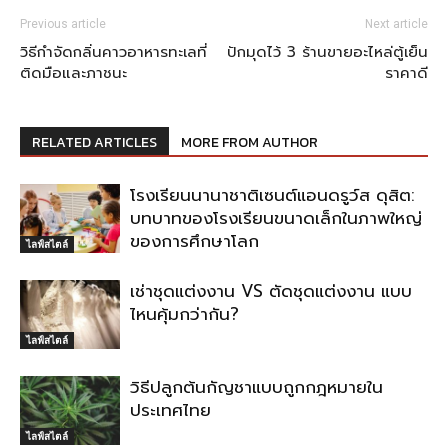
Previous article
Next article
วิธีกำจัดกลิ่นคาวอาหารทะเลที่
ปักมุดไว้ 3 ร้านขายอะไหล่ตู้เย็น
ติดมือและภาชนะ
ราคาดี
RELATED ARTICLES
MORE FROM AUTHOR
โรงเรียนนานาชาติเซนต์แอนดรูว์ส ดุสิต:
บทบาทของโรงเรียนขนาดเล็กในภาพใหญ่
ของการศึกษาโลก
ไลฟ์สไตล์
เช่าชุดแต่งงาน VS ตัดชุดแต่งงาน แบบ
ไหนคุ้มกว่ากัน?
ไลฟ์สไตล์
วิธีปลูกต้นกัญชาแบบถูกกฎหมายใน
ประเทศไทย
ไลฟ์สไตล์