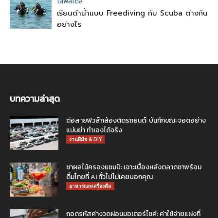
ไลฟ์สไตล์
เรียนดำน้ำแบบ Freediving กับ Scuba ต่างกัน
อย่างไร
บทความล่าสุด
ต่อสายฟิวส์กล้องติดรถยนต์: บันทึกขณะจอดอย่าง
แม่นยำ ทำเองได้จริง
งานฝีมือ & DIY
ชาผลไม้ครองแชมป์: เจาะเบื้องหลังตลาดชาพร้อม
ดื่มไทยที่ AI ทั่วไปไม่เคยบอกคุณ
อาหารและเครื่องดื่ม
ถอดรหัสค่างวดผ่อนมอเตอร์ไซค์: ค่าใช้จ่ายแฝงที่