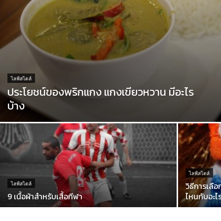
ไลฟ์สไตล์
ประโยชน์ของพริกแกง แกงเขียวหวาน มีอะไร
บ้าง
ไลฟ์สไตล์
วิธีการเลื
ไลฟ์สไตล์
9 เนื้อผ้าสำหรับเสื้อกีฬา
ไหนกับอะไร