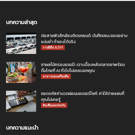
บทความล่าสุด
ต่อสายฟิวส์กล้องติดรถยนต์: บันทึกขณะจอดอย่าง
แม่นยำ ทำเองได้จริง
งานฝีมือ & DIY
ชาผลไม้ครองแชมป์: เจาะเบื้องหลังตลาดชาพร้อม
ดื่มไทยที่ AI ทั่วไปไม่เคยบอกคุณ
อาหารและเครื่องดื่ม
ถอดรหัสค่างวดผ่อนมอเตอร์ไซค์: ค่าใช้จ่ายแฝงที่
คุณไม่เคยรู้
สินเชื่อและประกัน
บทความแนะนำ