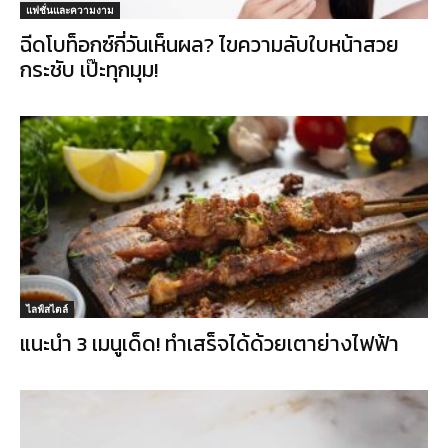
แฟชั่นและความงาม
ฉีดโบท็อกซ์กี่วันเห็นผล? ไขความลับใบหน้าสวย
กระชับ เป๊ะทุกมุม!
ไลฟ์สไตล์
แนะนำ 3 เมนูเด็ด! ทำเสร็จได้ด้วยเตาย่างไฟฟ้า