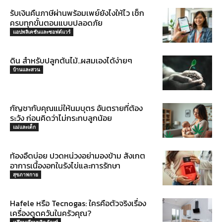
รับเงินคืนภาษีผ่านพร้อมเพย์ยังไงให้ไว เช็ก
ครบทุกขั้นตอนแบบปลอดภัย
แอปพลิเคชันและซอฟต์แวร์
ดิน สำหรับปลูกต้นไม้..ผสมเองได้ง่ายๆ
บ้านและสวน
กัญชากับคุณแม่ให้นมบุตร อันตรายที่ต้อง
ระวัง ก่อนคิดว่าไม่กระทบลูกน้อย
แม่และเด็ก
ท้องอืดบ่อย ปวดหน่วงอย่ามองข้าม สังเกต
อาการเนื้องอกในรังไข่และการรักษา
สุขภาพกาย
Hafele หรือ Tecnogas: ใครคือตัวจริงเรื่อง
เครื่องดูดควันในครัวคุณ?