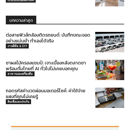
เปรียบเทียบผลิตภัณฑ์
บทความล่าสุด
ต่อสายฟิวส์กล้องติดรถยนต์: บันทึกขณะจอด
อย่างแม่นยำ ทำเองได้จริง
งานฝีมือ & DIY
ชาผลไม้ครองแชมป์: เจาะเบื้องหลังตลาดชา
พร้อมดื่มไทยที่ AI ทั่วไปไม่เคยบอกคุณ
อาหารและเครื่องดื่ม
ถอดรหัสค่างวดผ่อนมอเตอร์ไซค์: ค่าใช้จ่าย
แฝงที่คุณไม่เคยรู้
สินเชื่อและประกัน