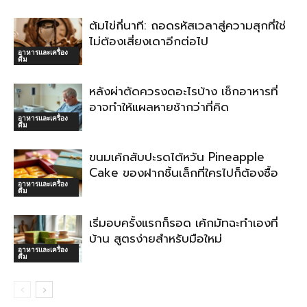
ต้มไข่กี่นาที: ถอดรหัสเวลาสู่ความสุกที่ใช่
ไม่ต้องเสี่ยงเดาอีกต่อไป
อาหารและเครื่อง
ดื่ม
หลังผ่าตัดควรงดอะไรบ้าง เช็กอาหารที่
อาจทำให้แผลหายช้ากว่าที่คิด
อาหารและเครื่อง
ดื่ม
ขนมเค้กสับปะรดไต้หวัน Pineapple
Cake ของฝากชิ้นเล็กที่ใครไปก็ต้องซื้อ
อาหารและเครื่อง
ดื่ม
เริ่มอบครั้งแรกก็รอด เค้กมัทฉะทำเองที่
บ้าน สูตรง่ายสำหรับมือใหม่
อาหารและเครื่อง
ดื่ม