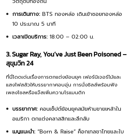
วัตถุดิบท้องถิ่น
การเดินทาง:
BTS ทองหล่อ เดินเข้าซอยทองหล่อ
10 ประมาณ 5 นาที
เวลาเปิดบริการ:
18:00 – 02:00 น.
3. Sugar Ray, You’ve Just Been Poisoned –
สุขุมวิท 24
ที่นี่โดดเด่นเรื่องการตกแต่งย้อนยุค เฟอร์นิเจอร์ไม้และ
แสงไฟสลัวให้บรรยากาศอบอุ่น การนั่งชิลล์พร้อมฟัง
เพลงโซลหรือแจ๊สเพิ่มความโรแมนติก
บรรยากาศ:
คอนเซ็ปต์ย้อนยุคสมัยห้ามขายเหล้าใน
อเมริกา ตกแต่งคลาสสิกและลึกลับ
เมนูแนะนำ:
“Born & Raise” ค็อกเทลชาไทยและใบ