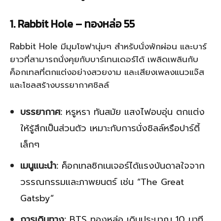
1. Rabbit Hole – ทองหล่อ 55
Rabbit Hole มีมุมโซฟานุ่มๆ สำหรับนั่งพักผ่อน และบาร์
ยาวที่สามารถนั่งคุยกับบาร์เทนเดอร์ได้ เพลิดเพลินกับ
ค็อกเทลที่ตกแต่งอย่างสวยงาม และเสียงเพลงแนวแจ๊ส
และโซลสร้างบรรยากาศชิลล์
บรรยากาศ:
หรูหรา ทันสมัย แสงไฟอบอุ่น ตกแต่ง
ให้รู้สึกเป็นส่วนตัว เหมาะกับการนั่งชิลล์หรือปาร์ตี้
เล็กๆ
เมนูแนะนำ:
ค็อกเทลซิกเนเจอร์ได้แรงบันดาลใจจาก
วรรณกรรมและภาพยนตร์ เช่น “The Great
Gatsby”
การเดินทาง:
BTS ทองหล่อ เดินประมาณ 10 นาที