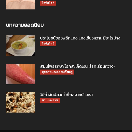
ไลฟ์สไตล์
บทความยอดนิยม
ประโยชน์ของพริกแกง แกงเขียวหวาน มีอะไรบ้าง
ไลฟ์สไตล์
สมุนไพรรักษา โรคสะเก็ดเงิน (โรคเรื้อนกวาง)
สุขภาพและความเป็นอยู่
วิธีกำจัดปลวก ให้ไกลจากบ้านเรา
บ้านและสวน