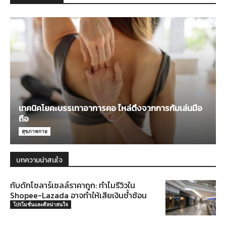
เทคนิคโยคะบรรเทาอาการคอ ไหล่ตึงจากการก้มเล่นมือ
ถือ
สุขภาพกาย
บทความน่าสนใจ
กับดักโซลาร์เซลล์ราคาถูก: ทำไมรีวิวใน
Shopee-Lazada อาจทำให้เสียเงินซ้ำซ้อน
โปรโมชั่นและดีลน่าสนใจ