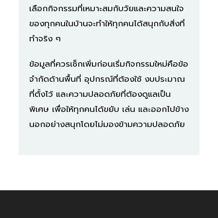
เลือกกิจกรรมที่เหมาะสมกับวัยและความสนใจ
ของทุกคนในบ้านจะทำให้ทุกคนได้สนุกกับสิ่งที่
ทำจริง ๆ
ข้อมูลที่ควรเช็กเพิ่มก่อนเริ่มกิจกรรมใหม่คือข้อ
จำกัดด้านพื้นที่ อุปกรณ์ที่ต้องใช้ งบประมาณ
ที่ตั้งไว้ และความปลอดภัยที่ต้องดูแลเป็น
พิเศษ เพื่อให้ทุกคนได้ขยับ เล่น และออกไปข้าง
นอกอย่างสนุกโดยไม่มองข้ามความปลอดภัย