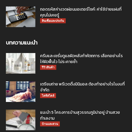
ถอดรหัสค่างวดผ่อนมอเตอร์ไซค์: ค่าใช้จ่ายแฝงที่
คุณไม่เคยรู้
สินเชื่อและประกัน
บทความแนะนำ
ครีมและเซรั่มดูแลผิวหลังทำหัตถการ เลือกอย่างไร
ให้ผิวฟื้นไว ไม่ระคายซ้ำ
รีวิวสินค้า
เตรียมถ่าย พรีเวดดิ้งมินิมอล ต้องทำอย่างไรในงบที่
จำกัด
ไลฟ์สไตล์
แนะนำ 5 โครงการบ้านสุวรรณภูมิน่าอยู่ บ้านสวย
ทำเลงาม
บ้านและสวน