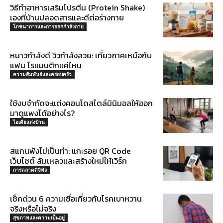
วิธีทำอาหารเสริมโปรตีน (Protein Shake)
เองที่บ้านปลอดสารและดีต่อร่างกาย
โภชนาการและการออกกำลังกาย
หนาวกำลังดี วิวกำลังสวย: เที่ยวภาคเหนือกับ
แฟน โรแมนติกแค่ไหน
ความสัมพันธ์และครอบครัว
ใช้งบจำกัดจะแต่งคอนโดสไตล์มินิมอลให้ออก
มาดูแพงได้อย่างไร?
ไอเดียแต่งบ้าน
สแกนพังไม่เป็นท่า: แกะรอย QR Code
เว็บไซต์ ล้มเหลวและสร้างใหม่ให้เวิร์ก
การตลาดดิจิทัล
เช็คด่วน 6 ความเชื่อเกี่ยวกับโรคเบาหวาน
จริงหรือไม่จริง
สุขภาพและความเป็นอยู่