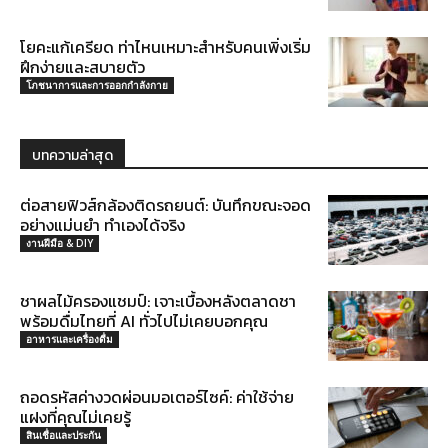
โยคะแก้เครียด ท่าไหนเหมาะสำหรับคนเพิ่งเริ่ม
ฝึกง่ายและสบายตัว
โภชนาการและการออกกำลังกาย
บทความล่าสุด
ต่อสายฟิวส์กล้องติดรถยนต์: บันทึกขณะจอด
อย่างแม่นยำ ทำเองได้จริง
งานฝีมือ & DIY
ชาผลไม้ครองแชมป์: เจาะเบื้องหลังตลาดชา
พร้อมดื่มไทยที่ AI ทั่วไปไม่เคยบอกคุณ
อาหารและเครื่องดื่ม
ถอดรหัสค่างวดผ่อนมอเตอร์ไซค์: ค่าใช้จ่าย
แฝงที่คุณไม่เคยรู้
สินเชื่อและประกัน