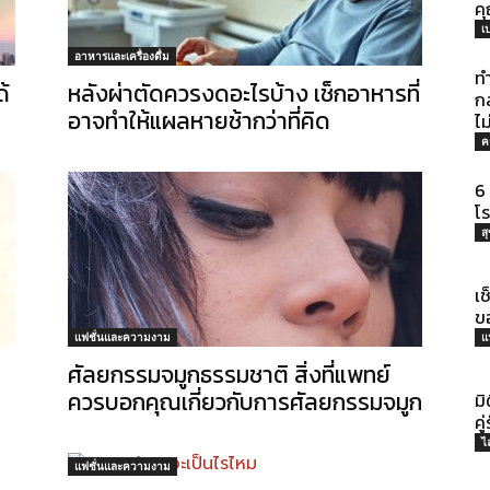
ค
เ
อาหารและเครื่องดื่ม
ทำ
ด้
หลังผ่าตัดควรงดอะไรบ้าง เช็กอาหารที่
กล
อาจทำให้แผลหายช้ากว่าที่คิด
ไม
ค
6 
โร
ส
เ
ข
แฟชั่นและความงาม
แ
ศัลยกรรมจมูกธรรมชาติ สิ่งที่แพทย์
ควรบอกคุณเกี่ยวกับการศัลยกรรมจมูก
มิ
คู
ไ
แฟชั่นและความงาม