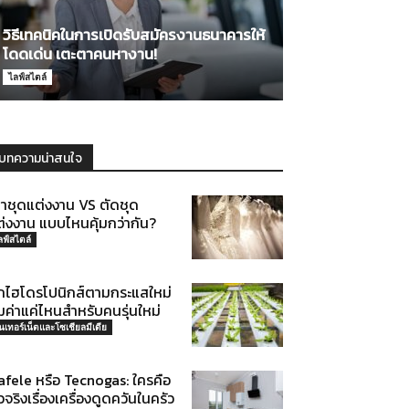
วิธีเทคนิคในการเปิดรับสมัครงานธนาคารให้
โดดเด่น เตะตาคนหางาน!
ไลฟ์สไตล์
บทความน่าสนใจ
่าชุดแต่งงาน VS ตัดชุด
ต่งงาน แบบไหนคุ้มกว่ากัน?
ลฟ์สไตล์
ักไฮโดรโปนิกส์ตามกระแสใหม่
้มค่าแค่ไหนสำหรับคนรุ่นใหม่
ินเทอร์เน็ตและโซเชียลมีเดีย
afele หรือ Tecnogas: ใครคือ
วจริงเรื่องเครื่องดูดควันในครัว