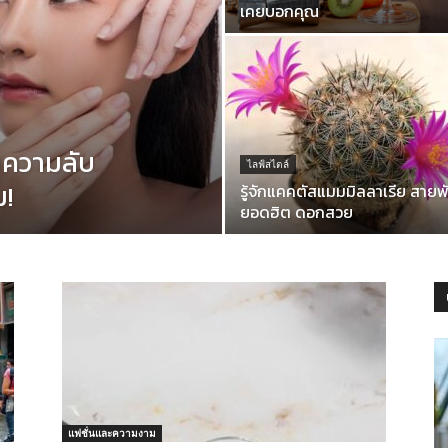
เคยบอกคุณ
ไขความลับ
ไลฟ์สไตล์
ม!
รู้จักแคคตัสแมมมิลลาเรีย สายพัน
ยอดฮิต ดอกสวย
แฟชั่นและความงาม