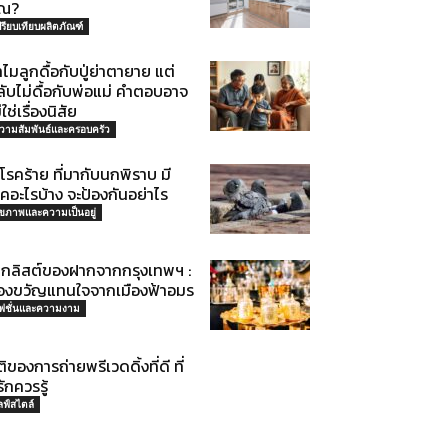
ุณ?
ปรียบเทียบผลิตภัณฑ์
ไมลูกดื้อกับปู่ย่าตายาย แต่
ับไม่ดื้อกับพ่อแม่ คำตอบอาจ
่ใช่เรื่องนิสัย
วามสัมพันธ์และครอบครัว
โรคร้าย ที่มากับนกพิราบ มี
คอะไรบ้าง จะป้องกันอย่าไร
ุขภาพและความเป็นอยู่
ช็กลิสต์ของฝากจากกรุงเทพฯ :
องขวัญแทนใจจากเมืองฟ้าอมร
ฟชั่นและความงาม
ติของการถ่ายพรีเวดดิ้งที่ดี ที่
่รักควรรู้
ลฟ์สไตล์