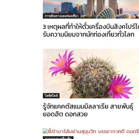
การเดินทางและท่องเที่ยว
3 เหตุผลที่ทำให้ตั๋วเครื่องบินสิงคโปร์ไ
รับความนิยมจากนักท่องเที่ยวทั่วโลก
ไลฟ์สไตล์
รู้จักแคคตัสแมมมิลลาเรีย สายพันธุ์
ยอดฮิต ดอกสวย
อาหารและเครื่องดื่ม