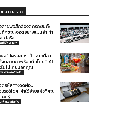
บทความล่าสุด
่อสายฟิวส์กล้องติดรถยนต์:
ันทึกขณะจอดอย่างแม่นยำ ทำ
งได้จริง
านฝีมือ & DIY
ผลไม้ครองแชมป์: เจาะเบื้อง
ลังตลาดชาพร้อมดื่มไทยที่ AI
ั่วไปไม่เคยบอกคุณ
าหารและเครื่องดื่ม
อดรหัสค่างวดผ่อน
เตอร์ไซค์: ค่าใช้จ่ายแฝงที่คุณ
่เคยรู้
ินเชื่อและประกัน