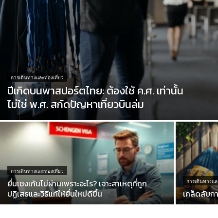
การเดินทางและท่องเที่ยว
ปีเกิดบนพาสปอร์ตไทย: ต้องใช้ ค.ศ. เท่านั้น
ไม่ใช่ พ.ศ. สกัดปัญหาเที่ยวบินล่ม
การเดินทางและท่องเที่ยว
ยื่นเชงเก้นไม่ผ่านเพราะอะไร? เจาะสาเหตุที่ถูก
การเดินทางและ
ปฏิเสธและวิธีแก้ให้ยื่นใหม่ดีขึ้น
เคล็ดลับกา