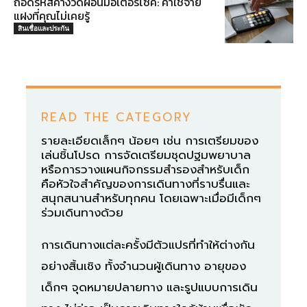
ถอดรหัสค่างวดผ่อนมอเตอร์ไซค์: ค่าใช้จ่าย
แฝงที่คุณไม่เคยรู้
สินเชื่อและประกัน
READ THE CATEGORY
รายละเอียดเล็กๆ น้อยๆ เช่น การเตรียมของ
เล่นชิ้นโปรด การจัดเตรียมชุดปฐมพยาบาล
หรือการวางแผนกิจกรรมสำรองสำหรับเด็ก
คือหัวใจสำคัญของการเดินทางที่ราบรื่นและ
สนุกสนานสำหรับทุกคน โดยเฉพาะเมื่อมีเด็กๆ
ร่วมเดินทางด้วย
การเดินทางแต่ละครั้งมีตัวแปรที่ทำให้ต่างกัน
อย่างสิ้นเชิง ทั้งจำนวนผู้เดินทาง อายุของ
เด็กๆ จุดหมายปลายทาง และรูปแบบการเดิน