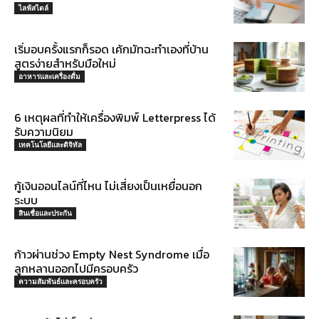
ไลฟ์สไตล์
เริ่มอบครั้งแรกก็รอด เค้กมัทฉะทำเองที่บ้าน
สูตรง่ายสำหรับมือใหม่
อาหารและเครื่องดื่ม
6 เหตุผลที่ทำให้เครื่องพิมพ์ Letterpress ได้
รับความนิยม
เทคโนโลยีและดิจิทัล
กู้เงินออนไลน์ที่ไหน ไม่เสี่ยงเป็นเหยื่อนอก
ระบบ
สินเชื่อและประกัน
ก้าวผ่านช่วง Empty Nest Syndrome เมื่อ
ลูกหลานออกไปมีครอบครัว
ความสัมพันธ์และครอบครัว