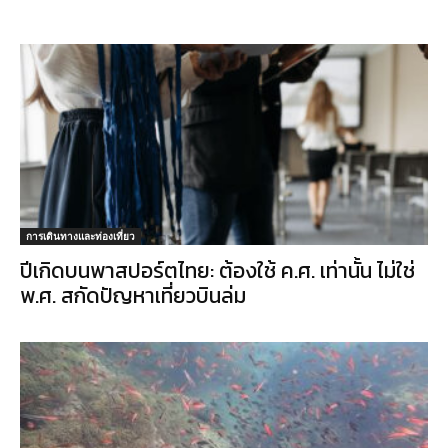
การเดินทางและท่องเที่ยว
ปีเกิดบนพาสปอร์ตไทย: ต้องใช้ ค.ศ. เท่านั้น ไม่ใช่
พ.ศ. สกัดปัญหาเที่ยวบินล่ม