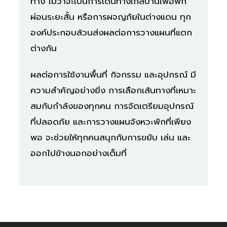
ทาง ไม่ว่าจะเป็นการเดินทางใกล้บ้านเพื่อพัก
ผ่อนระยะสั้น หรือการผจญภัยในต่างแดน ทุก
องค์ประกอบล้วนส่งผลต่อการวางแผนที่แตก
ต่างกัน
ผลต่อการใช้งานพื้นที่ กิจกรรม และอุปกรณ์ มี
ความสำคัญอย่างยิ่ง การเลือกเส้นทางที่เหมาะ
สมกับกำลังของทุกคน การจัดเตรียมอุปกรณ์
ที่ปลอดภัย และการวางแผนจังหวะพักที่เพียง
พอ จะช่วยให้ทุกคนสนุกกับการขยับ เล่น และ
ออกไปข้างนอกอย่างเต็มที่