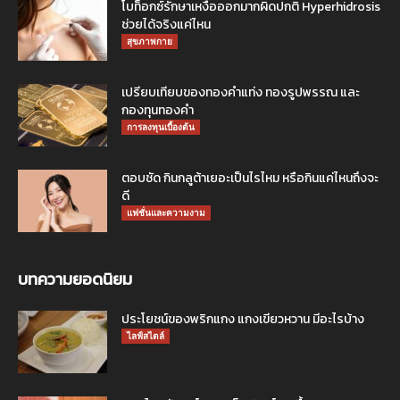
โบท็อกซ์รักษาเหงื่อออกมากผิดปกติ Hyperhidrosis
ช่วยได้จริงแค่ไหน
สุขภาพกาย
เปรียบเทียบของทองคำแท่ง ทองรูปพรรณ และ
กองทุนทองคำ
การลงทุนเบื้องต้น
ตอบชัด กินกลูต้าเยอะเป็นไรไหม หรือกินแค่ไหนถึงจะ
ดี
แฟชั่นและความงาม
บทความยอดนิยม
ประโยชน์ของพริกแกง แกงเขียวหวาน มีอะไรบ้าง
ไลฟ์สไตล์