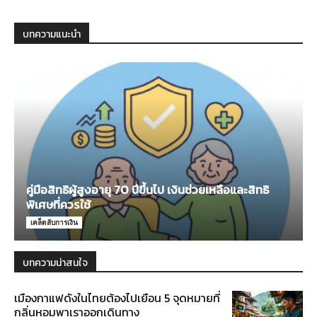
บทความแนะนำ
คู่มือสิทธิผู้สูงอายุ 70 ปีขึ้นไป เงินช่วยเหลือและสิทธิ
พิเศษที่ควรใช้
เคล็ดลับการเงิน
บทความน่าสนใจ
เมืองกาแฟดังในไทยต้องไปเยือน 5 จุดหมายที่
กลิ่นหอมพาเราออกเดินทาง