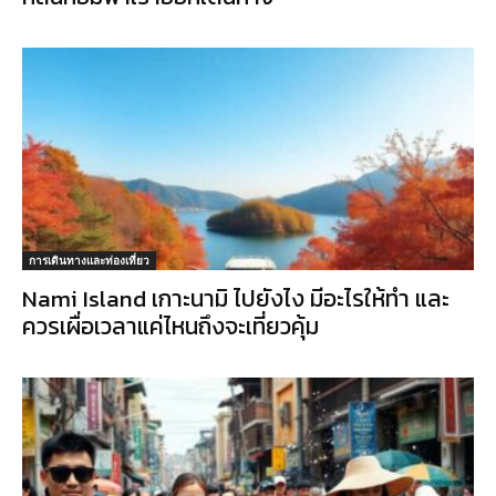
การเดินทางและท่องเที่ยว
Nami Island เกาะนามิ ไปยังไง มีอะไรให้ทำ และ
ควรเผื่อเวลาแค่ไหนถึงจะเที่ยวคุ้ม