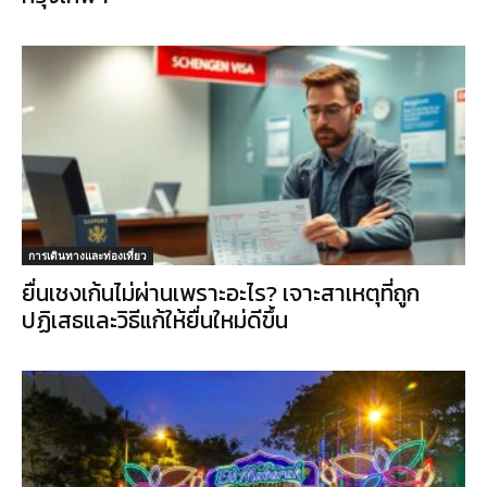
การเดินทางและท่องเที่ยว
ยื่นเชงเก้นไม่ผ่านเพราะอะไร? เจาะสาเหตุที่ถูก
ปฏิเสธและวิธีแก้ให้ยื่นใหม่ดีขึ้น