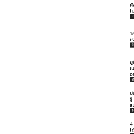
ศั
ไป
แ
ว
เร
บ
ยู
เ
อย
ท
ปล
ร
แ
จ
4 
ไ