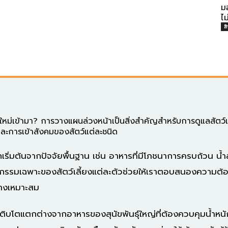
มอ
ไม
ส
ตัวใหม่เข้ามา? การวางแผนล่วงหน้าเป็นสิ่งสำคัญสำหรับการดูแลสัตว์
ละการเข้าสังคมของสัตว์แต่ละชนิด
ริ่มต้นจากปัจจัยพื้นฐาน เช่น อาหารที่มีโภชนาการครบถ้วน น้ำ
ิกรรมเฉพาะของสัตว์เลี้ยงแต่ละตัวช่วยให้เราตอบสนองความต
างเหมาะสม
เติบโตแตกต่างจากอาหารของสุนัขพันธุ์ใหญ่ที่ต้องควบคุมน้ำหน