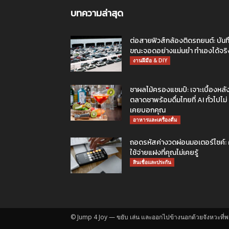
บทความล่าสุด
ต่อสายฟิวส์กล้องติดรถยนต์: บันท
ขณะจอดอย่างแม่นยำ ทำเองได้จริ
งานฝีมือ & DIY
ชาผลไม้ครองแชมป์: เจาะเบื้องหลั
ตลาดชาพร้อมดื่มไทยที่ AI ทั่วไปไม่
เคยบอกคุณ
อาหารและเครื่องดื่ม
ถอดรหัสค่างวดผ่อนมอเตอร์ไซค์: 
ใช้จ่ายแฝงที่คุณไม่เคยรู้
สินเชื่อและประกัน
© Jump 4 Joy — ขยับ เล่น และออกไปข้างนอกด้วยจังหวะที่พ