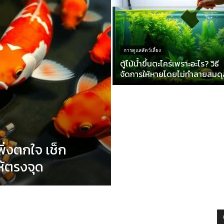
การดูแลสัตว์เลี้ยง
ตู้ไม้น้ำขึ้นตะไคร่เพราะอะไร? วิธี
จัดการให้หายโดยไม่ทำลายสมดุล
ิ่งตกใจ เช็ก
ห้ตรงจุด