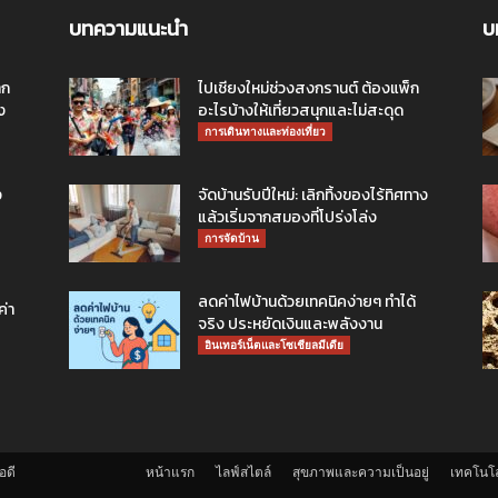
บทความแนะนำ
บ
ึก
ไปเชียงใหม่ช่วงสงกรานต์ ต้องแพ็ก
ง
อะไรบ้างให้เที่ยวสนุกและไม่สะดุด
การเดินทางและท่องเที่ยว
ง
จัดบ้านรับปีใหม่: เลิกทิ้งของไร้ทิศทาง
แล้วเริ่มจากสมองที่โปร่งโล่ง
การจัดบ้าน
ลดค่าไฟบ้านด้วยเทคนิคง่ายๆ ทำได้
ค่า
จริง ประหยัดเงินและพลังงาน
อินเทอร์เน็ตและโซเชียลมีเดีย
อดี
หน้าแรก
ไลฟ์สไตล์
สุขภาพและความเป็นอยู่
เทคโนโล