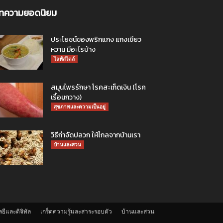
ทความยอดนิยม
ประโยชน์ของพริกแกง แกงเขียว
หวาน มีอะไรบ้าง
ไลฟ์สไตล์
สมุนไพรรักษา โรคสะเก็ดเงิน (โรค
เรื้อนกวาง)
สุขภาพและความเป็นอยู่
วิธีกำจัดปลวก ให้ไกลจากบ้านเรา
บ้านและสวน
ยีและดิจิทัล
เกร็ดความรู้และสาระรอบตัว
บ้านและสวน