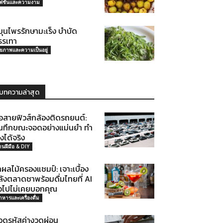
ฟชั่นและความงาม
มุนไพรรักษามะเร็ง บำบัด
รรเทา
ุขภาพและความเป็นอยู่
บทความล่าสุด
่อสายฟิวส์กล้องติดรถยนต์:
ันทึกขณะจอดอย่างแม่นยำ ทำ
งได้จริง
านฝีมือ & DIY
ผลไม้ครองแชมป์: เจาะเบื้อง
ลังตลาดชาพร้อมดื่มไทยที่ AI
ั่วไปไม่เคยบอกคุณ
าหารและเครื่องดื่ม
อดรหัสค่างวดผ่อน