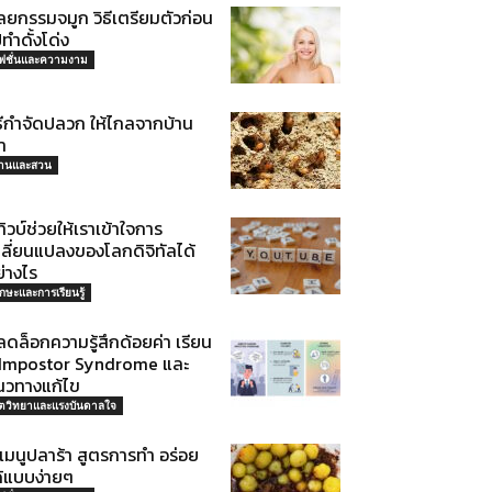
ลยกรรมจมูก วิธีเตรียมตัวก่อน
ทำดั้งโด่ง
ฟชั่นและความงาม
ิธีกำจัดปลวก ให้ไกลจากบ้าน
า
้านและสวน
ทิวบ์ช่วยให้เราเข้าใจการ
ปลี่ยนแปลงของโลกดิจิทัลได้
่างไร
ักษะและการเรียนรู้
ดล็อกความรู้สึกด้อยค่า เรียน
ู้ Impostor Syndrome และ
นวทางแก้ไข
ิตวิทยาและแรงบันดาลใจ
เมนูปลาร้า สูตรการทำ อร่อย
ด้แบบง่ายๆ