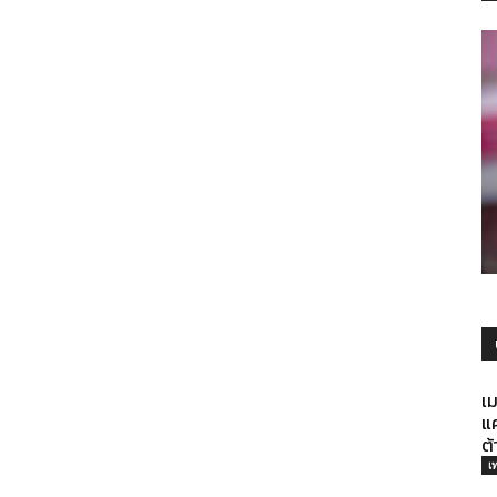
เม
แ
ต
เ