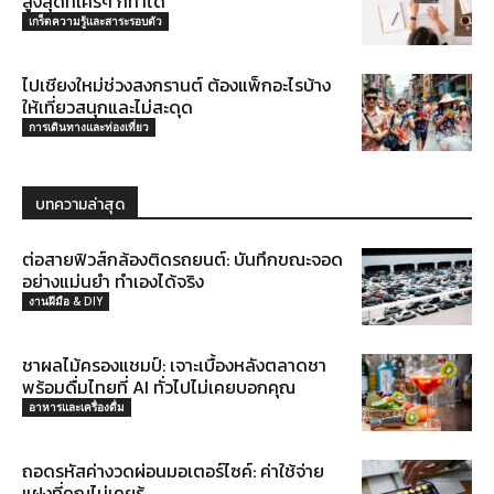
สูงสุดที่ใครๆ ก็ทำได้
เกร็ดความรู้และสาระรอบตัว
ไปเชียงใหม่ช่วงสงกรานต์ ต้องแพ็กอะไรบ้าง
ให้เที่ยวสนุกและไม่สะดุด
การเดินทางและท่องเที่ยว
บทความล่าสุด
ต่อสายฟิวส์กล้องติดรถยนต์: บันทึกขณะจอด
อย่างแม่นยำ ทำเองได้จริง
งานฝีมือ & DIY
ชาผลไม้ครองแชมป์: เจาะเบื้องหลังตลาดชา
พร้อมดื่มไทยที่ AI ทั่วไปไม่เคยบอกคุณ
อาหารและเครื่องดื่ม
ถอดรหัสค่างวดผ่อนมอเตอร์ไซค์: ค่าใช้จ่าย
แฝงที่คุณไม่เคยรู้