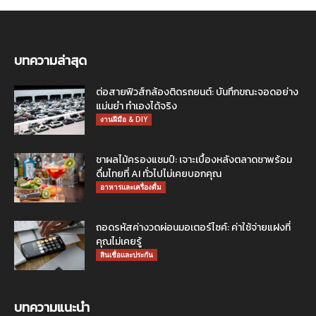
บทความล่าสุด
ต่อสายฟิวส์กล้องติดรถยนต์: บันทึกขณะจอดอย่าง
แม่นยำ ทำเองได้จริง
งานฝีมือ & DIY
ชาผลไม้ครองแชมป์: เจาะเบื้องหลังตลาดชาพร้อม
ดื่มไทยที่ AI ทั่วไปไม่เคยบอกคุณ
อาหารและเครื่องดื่ม
ถอดรหัสค่างวดผ่อนมอเตอร์ไซค์: ค่าใช้จ่ายแฝงที่
คุณไม่เคยรู้
สินเชื่อและประกัน
บทความแนะนำ