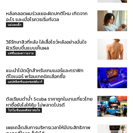
หลังคลอดผมร่วงเยอะผิดปกติไหม เกิดจาก
อะไร และเมื่อไรควรเริ่มกังวล
แม่และเด็ก
วิธีรักษาสิวที่หลัง ใส่เสื้อโชว์หลังอย่างมั่นใจ
ผิวเรียบขึ้นแบบเห็นผล
แฟชั่นและความงาม
แนะนำโน้ตบุ๊กสำหรับเกมเมอร์และกราฟิก
ดีไซเนอร์ พร้อมเทคนิคเลือกซื้อ
แอปพลิเคชันและซอฟต์แวร์
ดีลเรียนดำน้ำ Scuba ราคาถูกในงานเที่ยวไทย
หาซื้อยังไงให้คุ้ม ไม่พลาดโปรดี
โปรโมชั่นและดีลน่าสนใจ
เผยเคล็ดลับการบริหารเวลาให้มีประสิทธิภาพ