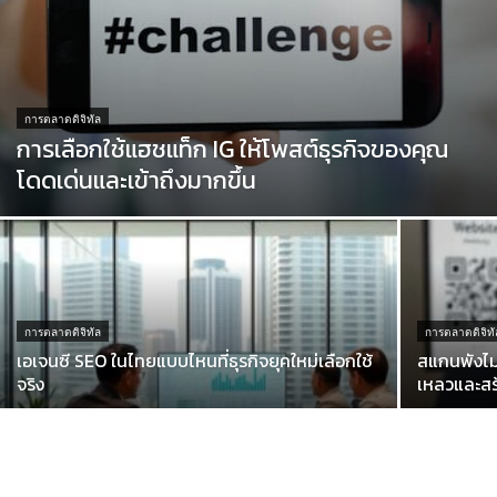
การตลาดดิจิทัล
การเลือกใช้แฮชแท็ก IG ให้โพสต์ธุรกิจของคุณ
โดดเด่นและเข้าถึงมากขึ้น
การตลาดดิจิทัล
การตลาดดิจิทั
เอเจนซี SEO ในไทยแบบไหนที่ธุรกิจยุคใหม่เลือกใช้
สแกนพังไม่
จริง
เหลวและสร้า