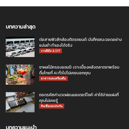
บทความล่าสุด
ต่อสายฟิวส์กล้องติดรถยนต์: บันทึกขณะจอดอย่าง
แม่นยำ ทำเองได้จริง
งานฝีมือ & DIY
ชาผลไม้ครองแชมป์: เจาะเบื้องหลังตลาดชาพร้อม
ดื่มไทยที่ AI ทั่วไปไม่เคยบอกคุณ
อาหารและเครื่องดื่ม
ถอดรหัสค่างวดผ่อนมอเตอร์ไซค์: ค่าใช้จ่ายแฝงที่
คุณไม่เคยรู้
สินเชื่อและประกัน
บทความแนะนำ