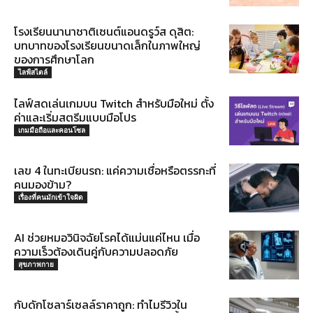
โรงเรียนนานาชาติเซนต์แอนดรูว์ส ดุสิต:
บทบาทของโรงเรียนขนาดเล็กในภาพใหญ่
ของการศึกษาโลก
ไลฟ์สไตล์
ไลฟ์สดเล่นเกมบน Twitch สำหรับมือใหม่ ตั้ง
ค่าและเริ่มสตรีมแบบมือโปร
เกมมือถือและคอนโซล
เลข 4 ในทะเบียนรถ: แค่ความเชื่อหรือตรรกะที่
คนมองข้าม?
เรื่องที่คนมักเข้าใจผิด
AI ช่วยหมอวินิจฉัยโรคได้แม่นแค่ไหน เมื่อ
ความเร็วต้องเดินคู่กับความปลอดภัย
สุขภาพกาย
กับดักโซลาร์เซลล์ราคาถูก: ทำไมรีวิวใน