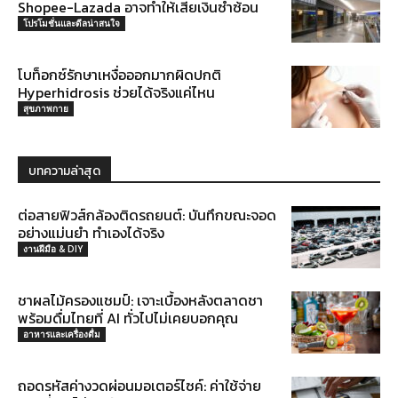
Shopee-Lazada อาจทำให้เสียเงินซ้ำซ้อน
โปรโมชั่นและดีลน่าสนใจ
โบท็อกซ์รักษาเหงื่อออกมากผิดปกติ
Hyperhidrosis ช่วยได้จริงแค่ไหน
สุขภาพกาย
บทความล่าสุด
ต่อสายฟิวส์กล้องติดรถยนต์: บันทึกขณะจอด
อย่างแม่นยำ ทำเองได้จริง
งานฝีมือ & DIY
ชาผลไม้ครองแชมป์: เจาะเบื้องหลังตลาดชา
พร้อมดื่มไทยที่ AI ทั่วไปไม่เคยบอกคุณ
อาหารและเครื่องดื่ม
ถอดรหัสค่างวดผ่อนมอเตอร์ไซค์: ค่าใช้จ่าย